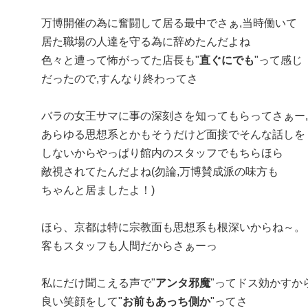
万博開催の為に奮闘して居る最中でさぁ,当時働いて
居た職場の人達を守る為に辞めたんだよね
色々と遭って怖がってた店長も"
直ぐにでも
"って感じ
だったので,すんなり終わってさ
バラの女王サマに事の深刻さを知ってもらってさぁー,
あらゆる思想系とかもそうだけど面接でそんな話しを
しないからやっぱり館内のスタッフでもちらほら
敵視されてたんだよね(勿論,万博賛成派の味方も
ちゃんと居ましたよ！)
ほら、京都は特に宗教面も思想系も根深いからね～。
客もスタッフも人間だからさぁーっ
私にだけ聞こえる声で"
アンタ邪魔
"ってドス効かすから
良い笑顔をして"
お前もあっち側か
"ってさ