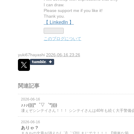
I can draw.
Please support me if you like it!
Thank you.
【 LinkedIn 】
このブログについて
yuki67hayashi
2026-06-16 23:26
関連記事
2026-06-16
♪♪♪((((*゜▽゜*))))
凄ぇぞシンテイさん！！！ シンテイさんは40年も続く大手警備
2026-06-16
ありゃ？
まさかの文章が消えた(゜Д゜;)?!!! まじで？！！！ 【簡単な箇…