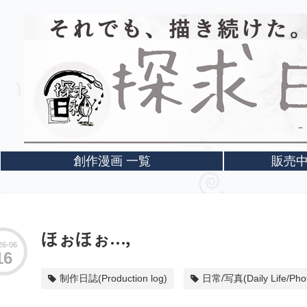
創作漫画 一覧
販売中！(
個人ブログ
ほぉほぉ…,
26
06
16
制作日誌(Production log)
日常/写真(Daily Life/Pho