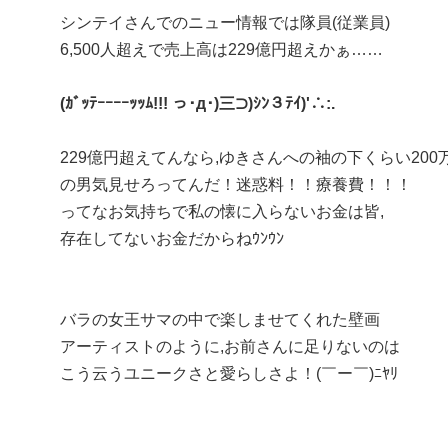
シンテイさんでのニュー情報では隊員(従業員)
6,500人超えで売上高は229億円超えかぁ……
(ｶﾞｯﾃｰｰｰｰｯｯﾑ!!! っ･д･)三⊃)ｼﾝ３ﾃｲ)'∴:.
229億円超えてんなら,ゆきさんへの袖の下くらい200
の男気見せろってんだ！迷惑料！！療養費！！！
ってなお気持ちで私の懐に入らないお金は皆,
存在してないお金だからねｳﾝｳﾝ
バラの女王サマの中で楽しませてくれた壁画
アーティストのように,お前さんに足りないのは
こう云うユニークさと愛らしさよ！(￣ー￣)ﾆﾔﾘ