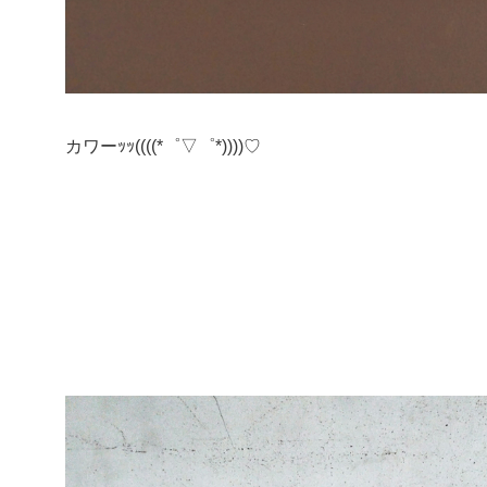
カワーｯｯ((((*゜▽゜*))))♡