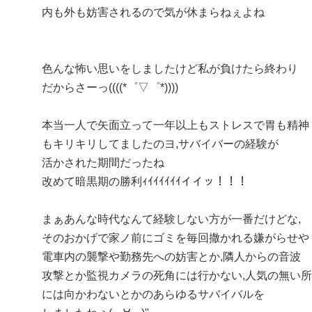
内も外も妨害されるので気が休まらねぇよね
色んな怖い思いをしましたけど私が負けたら終わり
だからさーっ((((*゜▽゜*))))
本当一人で矢面立って一年以上もストレスで胃も精神
もキリキリしてましたのヨ,サバイバーの経験が
活かされた期間だったね
改めて暗黒期の勝利ｨｲｲｲｲｲｲイイッ！！！
まぁあんな時代なんて経験しない方が一番だけどな,
そのおかげで家ノ前にゴミを毎回撒かれる嫌がらせや
電車内の襲撃や勤務先への妨害とか,隣人からの音波
攻撃とか監視カメラの死角には行かない,人気の無い所
には向かわないとかのあらゆるサバイバルを