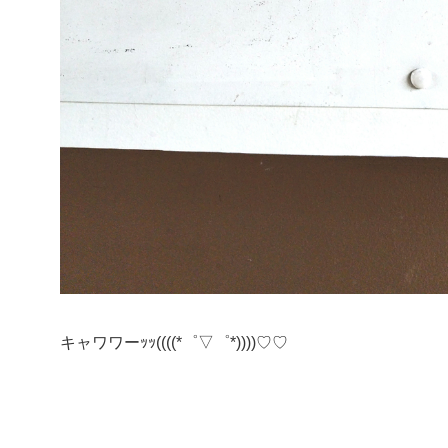
キャワワーｯｯ((((*゜▽゜*))))♡♡