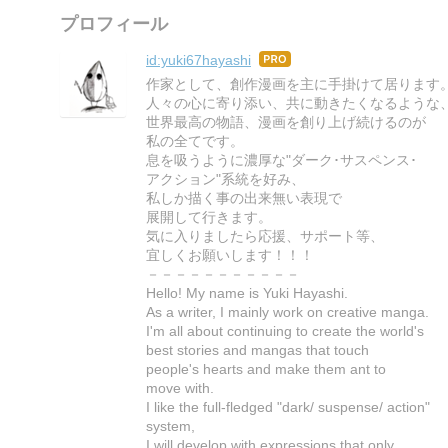
プロフィール
id:yuki67hayashi
はて
なブ
作家として、創作漫画を主に手掛けて居ります
ログ
人々の心に寄り添い、共に動きたくなるような
Pro
世界最高の物語、漫画を創り上げ続けるのが
私の全てです。
息を吸うように濃厚な"ダーク･サスペンス･
アクション"系統を好み、
私しか描く事の出来無い表現で
展開して行きます。
気に入りましたら応援、サポート等、
宜しくお願いします！！！
－－－－－－－－－－－
Hello! My name is Yuki Hayashi.
As a writer, I mainly work on creative manga.
I'm all about continuing to create the world's
best stories and mangas that touch
people's hearts and make them ant to
move with.
I like the full-fledged "dark/ suspense/ action"
system,
I will develop with expressions that only