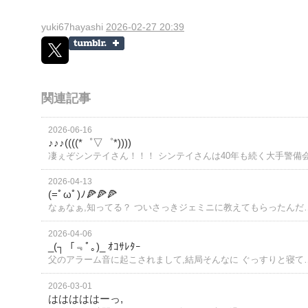
yuki67hayashi
2026-02-27 20:39
関連記事
2026-06-16
♪♪♪((((*゜▽゜*))))
凄ぇぞシンテイさん！！！ シンテイさんは40年も続く大手警備
2026-04-13
(=ﾟωﾟ)ﾉ🍕🍕🍕
なぁなぁ,知ってる？ ついさっきジェミニに教えてもらったんだ
2026-04-06
_(┐「﹃ﾟ｡)_ ｵｺｻﾚﾀｰ
父のアラーム音に起こされまして,結局そんなに ぐっすりと寝て
2026-03-01
はははははーっ,