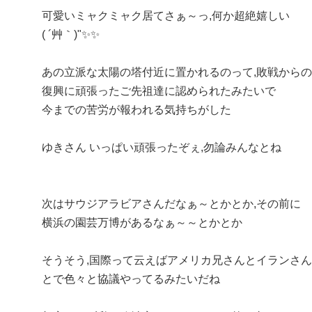
可愛いミャクミャク居てさぁ～っ,何か超絶嬉しい
( ´艸｀)"✨✨
あの立派な太陽の塔付近に置かれるのって,敗戦からの
復興に頑張ったご先祖達に認められたみたいで
今までの苦労が報われる気持ちがした
ゆきさん いっぱい頑張ったぞぇ,勿論みんなとね
次はサウジアラビアさんだなぁ～とかとか,その前に
横浜の園芸万博があるなぁ～～とかとか
そうそう,国際って云えばアメリカ兄さんとイランさん
とで色々と協議やってるみたいだね