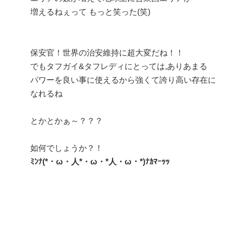
増えるねぇって もっと笑った(笑)
保安官！世界の治安維持に超大変だね！！
でもタフガイ&タフレディにとっては,ありあまる
パワーを良い事に使えるから強くて誇り高い存在に
なれるね
とかとかぁ～？？？
如何でしょうか？！
ﾐﾝﾅ(*・ω・人*・ω・*人・ω・*)ﾅｶﾏｰｯｯ