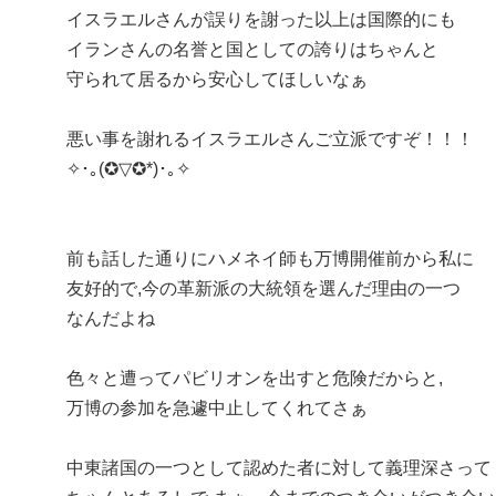
イスラエルさんが誤りを謝った以上は国際的にも
イランさんの名誉と国としての誇りはちゃんと
守られて居るから安心してほしいなぁ
悪い事を謝れるイスラエルさんご立派ですぞ！！！
✧･｡(✪▽✪*)･｡✧
前も話した通りにハメネイ師も万博開催前から私に
友好的で,今の革新派の大統領を選んだ理由の一つ
なんだよね
色々と遭ってパビリオンを出すと危険だからと,
万博の参加を急遽中止してくれてさぁ
中東諸国の一つとして認めた者に対して義理深さって