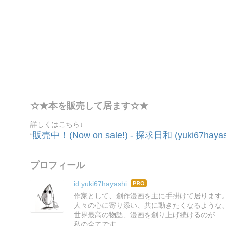
☆★本を販売して居ます☆★
詳しくはこちら↓
販売中！(Now on sale!) - 探求日和 (yuki67hayash
“
プロフィール
id:yuki67hayashi
はて
なブ
作家として、創作漫画を主に手掛けて居ります
ログ
人々の心に寄り添い、共に動きたくなるような
Pro
世界最高の物語、漫画を創り上げ続けるのが
私の全てです。