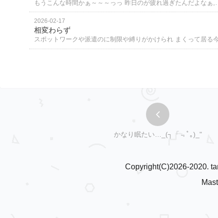
もうこんな時間かぁ～～～っっ 昨日のが疲れ過ぎたんだよなぁ,
2026-02-17
相変わらず
スポットワークや派遣のに制限や縛りがかけられ まくって居る
かなり眠たい…_(┐「﹃ﾟ｡)_"
Copyright(C)2026-2020. tan
Mast