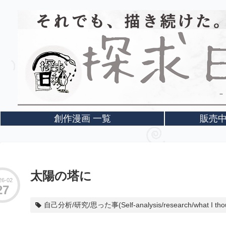
創作漫画 一覧
販売中！(
太陽の塔に
26
02
27
自己分析/研究/思った事(Self-analysis/research/what I tho