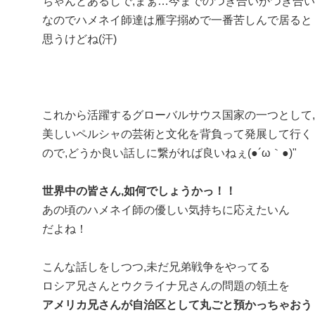
ちゃんとあるしで,まぁ…今までのつき合いがつき合い
なのでハメネイ師達は雁字搦めで一番苦しんで居ると
思うけどね(汗)
これから活躍するグローバルサウス国家の一つとして,
美しいペルシャの芸術と文化を背負って発展して行く
ので,どうか良い話しに繋がれば良いねぇ(●´ω｀●)"
世界中の皆さん,如何でしょうかっ！！
あの頃のハメネイ師の優しい気持ちに応えたいん
だよね！
こんな話しをしつつ,未だ兄弟戦争をやってる
ロシア兄さんとウクライナ兄さんの問題の領土を
アメリカ兄さんが自治区として丸ごと預かっちゃおう