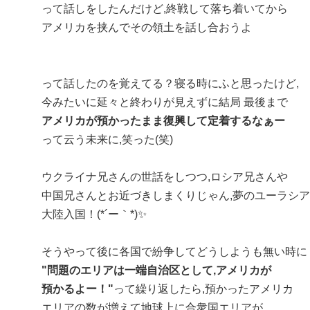
って話しをしたんだけど,終戦して落ち着いてから
アメリカを挟んでその領土を話し合おうよ
って話したのを覚えてる？寝る時にふと思ったけど,
今みたいに延々と終わりが見えずに結局 最後まで
アメリカが預かったまま復興して定着するなぁー
って云う未来に,笑った(笑)
ウクライナ兄さんの世話をしつつ,ロシア兄さんや
中国兄さんとお近づきしまくりじゃん,夢のユーラシア
大陸入国！(*´ー｀*)✨
そうやって後に各国で紛争してどうしようも無い時に
"問題のエリアは一端
自治区として,アメリカが
預かるよー！"
って繰り返したら,預かったアメリカ
エリアの数が増えて地球上に合衆国エリアが